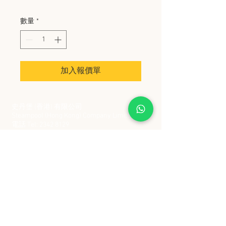
數量
*
加入報價單
史丹堡 (香港) 有限公司
Steampool (Hong Kong) Company Limited
電話 Tel:
2342 8129
​傳真 Fax:
2342 8449
地址 Address: 九龍觀塘創業街 2 號美亞工業
大廈 5 樓 C 室
Flat 5C, Meyer Industrial Building, 2 Chong Yip
Street, Kwun Tong, Kowloon, Hong Kong
接受政府部門及各大型機構採購卡