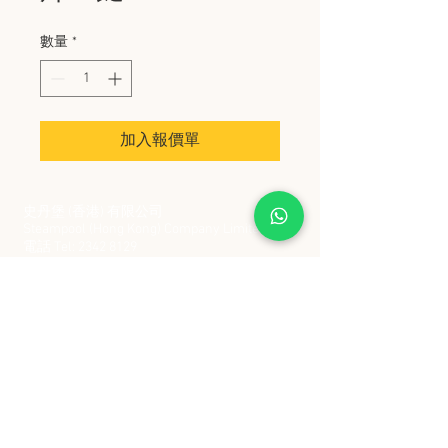
數量
*
加入報價單
史丹堡 (香港) 有限公司
Steampool (Hong Kong) Company Limited
電話 Tel:
2342 8129
​傳真 Fax:
2342 8449
地址 Address: 九龍觀塘創業街 2 號美亞工業
大廈 5 樓 C 室
Flat 5C, Meyer Industrial Building, 2 Chong Yip
Street, Kwun Tong, Kowloon, Hong Kong
接受政府部門及各大型機構採購卡