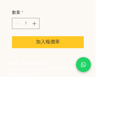
數量
*
加入報價單
史丹堡 (香港) 有限公司
Steampool (Hong Kong) Company Limited
電話 Tel:
2342 8129
​傳真 Fax:
2342 8449
地址 Address: 九龍觀塘創業街 2 號美亞工業
大廈 5 樓 C 室
Flat 5C, Meyer Industrial Building, 2 Chong Yip
Street, Kwun Tong, Kowloon, Hong Kong
接受政府部門及各大型機構採購卡