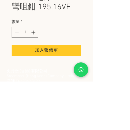
彎咀鉗 195.16VE
數量
*
加入報價單
史丹堡 (香港) 有限公司
Steampool (Hong Kong) Company Limited
電話 Tel:
2342 8129
​傳真 Fax:
2342 8449
地址 Address: 九龍觀塘創業街 2 號美亞工業
大廈 5 樓 C 室
Flat 5C, Meyer Industrial Building, 2 Chong Yip
Street, Kwun Tong, Kowloon, Hong Kong