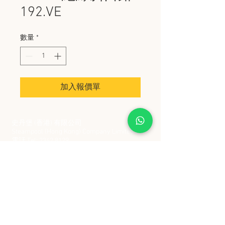
192.VE
數量
*
加入報價單
史丹堡 (香港) 有限公司
Steampool (Hong Kong) Company Limited
電話 Tel:
2342 8129
​傳真 Fax:
2342 8449
地址 Address: 九龍觀塘創業街 2 號美亞工業
大廈 5 樓 C 室
Flat 5C, Meyer Industrial Building, 2 Chong Yip
Street, Kwun Tong, Kowloon, Hong Kong