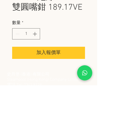
雙圓嘴鉗 189.17VE
數量
*
加入報價單
史丹堡 (香港) 有限公司
Steampool (Hong Kong) Company Limited
電話 Tel:
2342 8129
​傳真 Fax:
2342 8449
地址 Address: 九龍觀塘創業街 2 號美亞工業
大廈 5 樓 C 室
Flat 5C, Meyer Industrial Building, 2 Chong Yip
Street, Kwun Tong, Kowloon, Hong Kong