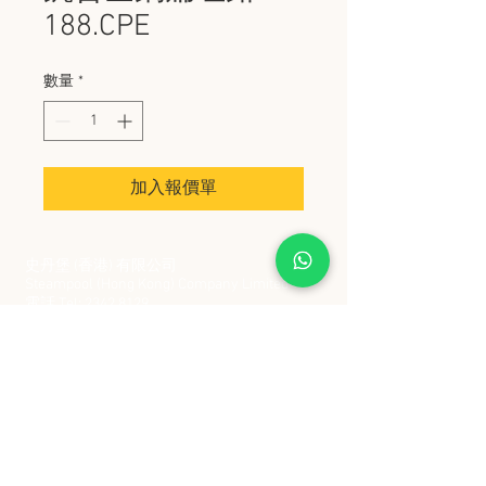
188.CPE
數量
*
加入報價單
史丹堡 (香港) 有限公司
Steampool (Hong Kong) Company Limited
電話 Tel:
2342 8129
​傳真 Fax:
2342 8449
地址 Address: 九龍觀塘創業街 2 號美亞工業
大廈 5 樓 C 室
Flat 5C, Meyer Industrial Building, 2 Chong Yip
Street, Kwun Tong, Kowloon, Hong Kong