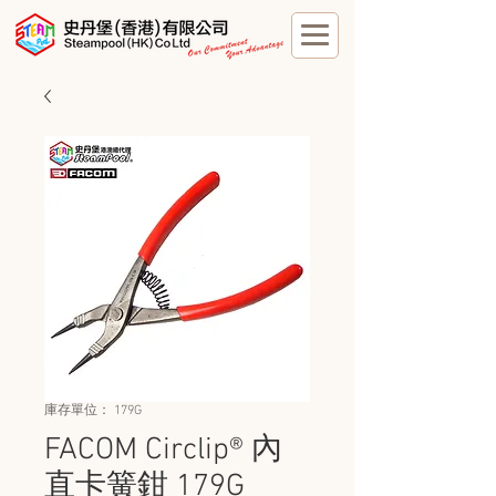
庫存單位： 179G
FACOM Circlip® 內
直卡簧鉗 179G