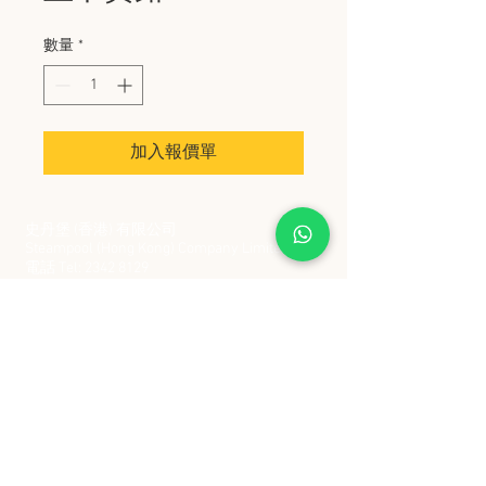
數量
*
加入報價單
史丹堡 (香港) 有限公司
Steampool (Hong Kong) Company Limited
電話 Tel:
2342 8129
​傳真 Fax:
2342 8449
地址 Address: 九龍觀塘創業街 2 號美亞工業
大廈 5 樓 C 室
Flat 5C, Meyer Industrial Building, 2 Chong Yip
Street, Kwun Tong, Kowloon, Hong Kong
接受政府部門及各大型機構採購卡