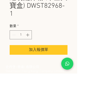
寶盒) DWST82968-
1
數量
*
加入報價單
史丹堡 (香港) 有限公司
Steampool (Hong Kong) Company Limited
電話 Tel:
2342 8129
​傳真 Fax:
2342 8449
地址 Address: 九龍觀塘創業街 2 號美亞工業
大廈 5 樓 C 室
Flat 5C, Meyer Industrial Building, 2 Chong Yip
Street, Kwun Tong, Kowloon, Hong Kong