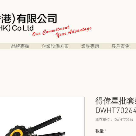
品牌專櫃
企業設備方案
業界專題
客戶案例
得偉星批套裝
DWHT7026
庫存單位： DWHT70264
數量
*