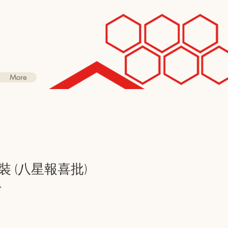
More
 (八星報喜批)
4