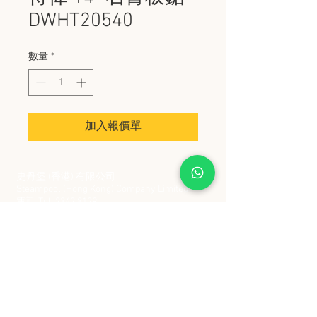
DWHT20540
數量
*
加入報價單
史丹堡 (香港) 有限公司
Steampool (Hong Kong) Company Limited
電話 Tel:
2342 8129
​傳真 Fax:
2342 8449
地址 Address: 九龍觀塘創業街 2 號美亞工業
大廈 5 樓 C 室
Flat 5C, Meyer Industrial Building, 2 Chong Yip
Street, Kwun Tong, Kowloon, Hong Kong