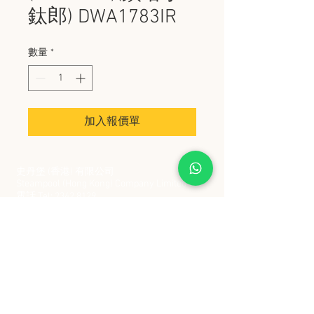
鈦郎) DWA1783IR
數量
*
加入報價單
史丹堡 (香港) 有限公司
Steampool (Hong Kong) Company Limited
電話 Tel:
2342 8129
​傳真 Fax:
2342 8449
地址 Address: 九龍觀塘創業街 2 號美亞工業
大廈 5 樓 C 室
Flat 5C, Meyer Industrial Building, 2 Chong Yip
Street, Kwun Tong, Kowloon, Hong Kong