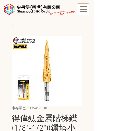
庫存單位： DWA1783IR
得偉鈦金屬階梯鑽
(1/8"-1/2")(鑽塔小