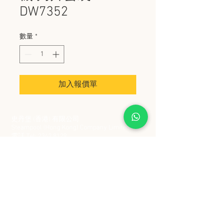
DW7352
數量
*
加入報價單
史丹堡 (香港) 有限公司
Steampool (Hong Kong) Company Limited
電話 Tel:
2342 8129
​傳真 Fax:
2342 8449
地址 Address: 九龍觀塘創業街 2 號美亞工業
大廈 5 樓 C 室
Flat 5C, Meyer Industrial Building, 2 Chong Yip
Street, Kwun Tong, Kowloon, Hong Kong