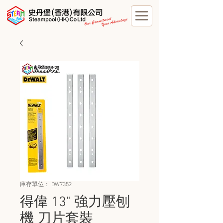
庫存單位： DW7352
得偉 13" 強力壓刨
機 刀片套裝