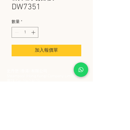
DW7351
數量
*
加入報價單
史丹堡 (香港) 有限公司
Steampool (Hong Kong) Company Limited
電話 Tel:
2342 8129
​傳真 Fax:
2342 8449
地址 Address: 九龍觀塘創業街 2 號美亞工業
大廈 5 樓 C 室
Flat 5C, Meyer Industrial Building, 2 Chong Yip
Street, Kwun Tong, Kowloon, Hong Kong