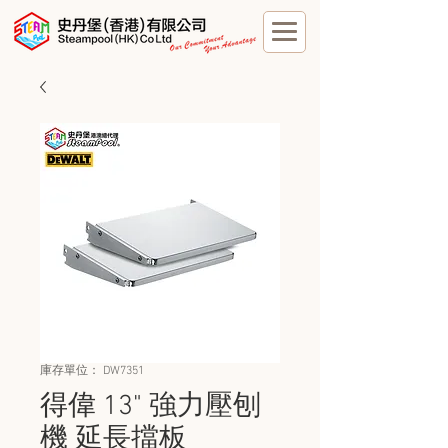
庫存單位： DW7351
得偉 13" 強力壓刨
機 延長擋板