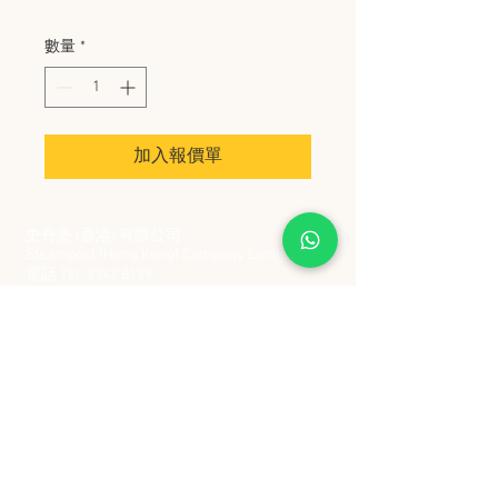
數量
*
加入報價單
史丹堡 (香港) 有限公司
Steampool (Hong Kong) Company Limited
電話 Tel:
2342 8129
​傳真 Fax:
2342 8449
地址 Address: 九龍觀塘創業街 2 號美亞工業
大廈 5 樓 C 室
Flat 5C, Meyer Industrial Building, 2 Chong Yip
Street, Kwun Tong, Kowloon, Hong Kong
接受政府部門及各大型機構採購卡