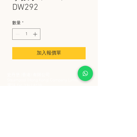
DW292
數量
*
加入報價單
史丹堡 (香港) 有限公司
Steampool (Hong Kong) Company Limited
電話 Tel:
2342 8129
​傳真 Fax:
2342 8449
地址 Address: 九龍觀塘創業街 2 號美亞工業
大廈 5 樓 C 室
Flat 5C, Meyer Industrial Building, 2 Chong Yip
Street, Kwun Tong, Kowloon, Hong Kong