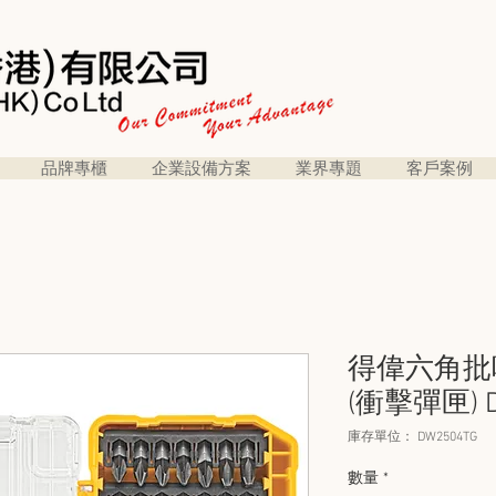
品牌專櫃
企業設備方案
業界專題
客戶案例
得偉六角批咀
(衝擊彈匣) D
庫存單位： DW2504TG
數量
*