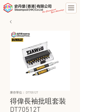
庫存單位： DT70512T
得偉長袖批咀套裝
DT70512T