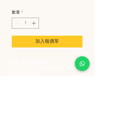
數量
*
加入報價單
史丹堡 (香港) 有限公司
Steampool (Hong Kong) Company Limited
電話 Tel:
2342 8129
​傳真 Fax:
2342 8449
地址 Address: 九龍觀塘創業街 2 號美亞工業
大廈 5 樓 C 室
Flat 5C, Meyer Industrial Building, 2 Chong Yip
Street, Kwun Tong, Kowloon, Hong Kong
接受政府部門及各大型機構採購卡