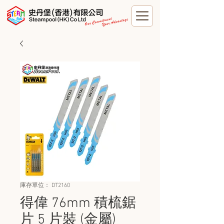
庫存單位： DT2160
得偉 76mm 積梳鋸
片 5 片裝 (金屬)