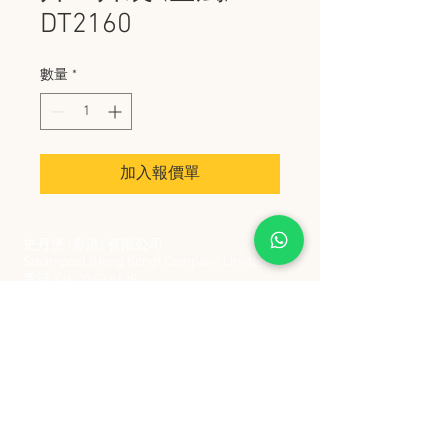
DT2160
數量
*
加入報價單
史丹堡 (香港) 有限公司
Steampool (Hong Kong) Company Limited
電話 Tel:
2342 8129
​傳真 Fax:
2342 8449
地址 Address: 九龍觀塘創業街 2 號美亞工業
大廈 5 樓 C 室
Flat 5C, Meyer Industrial Building, 2 Chong Yip
Street, Kwun Tong, Kowloon, Hong Kong