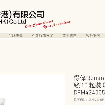
品牌專櫃
企業設備方案
業界專題
客戶案例
得偉 32m
絲 10 粒裝
DFM42405
庫存單位： DFM424055P