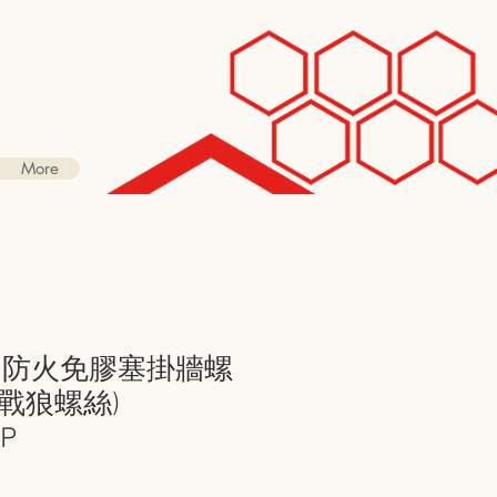
More
m 防火免膠塞掛牆螺
 (戰狼螺絲)
5P