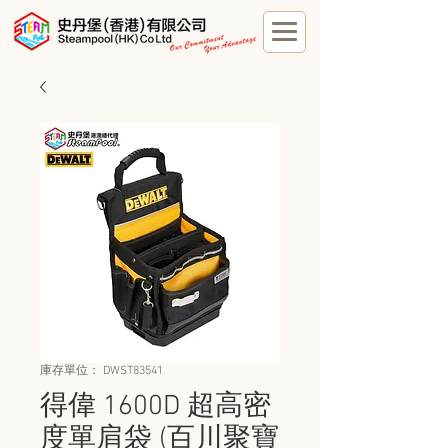
庫存單位： DWST83541
得偉 1600D 超高密
度單肩袋 (百川聚寶