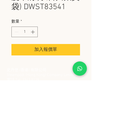
袋) DWST83541
數量
*
加入報價單
史丹堡 (香港) 有限公司
Steampool (Hong Kong) Company Limited
電話 Tel:
2342 8129
​傳真 Fax:
2342 8449
地址 Address: 九龍觀塘創業街 2 號美亞工業
大廈 5 樓 C 室
Flat 5C, Meyer Industrial Building, 2 Chong Yip
Street, Kwun Tong, Kowloon, Hong Kong