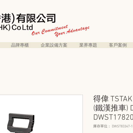
品牌專櫃
企業設備方案
業界專題
客戶案例
得偉 TST
(鐵漢推車) D
DWST1782
庫存單位： DWST83347-1 