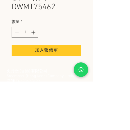
DWMT75462
數量
*
加入報價單
史丹堡 (香港) 有限公司
Steampool (Hong Kong) Company Limited
電話 Tel:
2342 8129
​傳真 Fax:
2342 8449
地址 Address: 九龍觀塘創業街 2 號美亞工業
大廈 5 樓 C 室
Flat 5C, Meyer Industrial Building, 2 Chong Yip
Street, Kwun Tong, Kowloon, Hong Kong