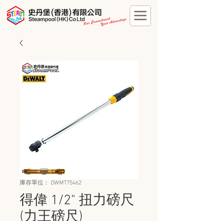
庫存單位： DWMT75462
得偉 1/2" 扭力磅尺
(力王磅尺)