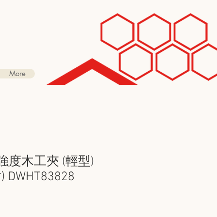
More
高強度木工夾 (輕型)
 DWHT83828