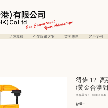
品牌專櫃
企業設備方案
業界專題
客戶案例
得偉 12" 
(黃金合掌鉗)
庫存單位： DWHT83828
數量
*