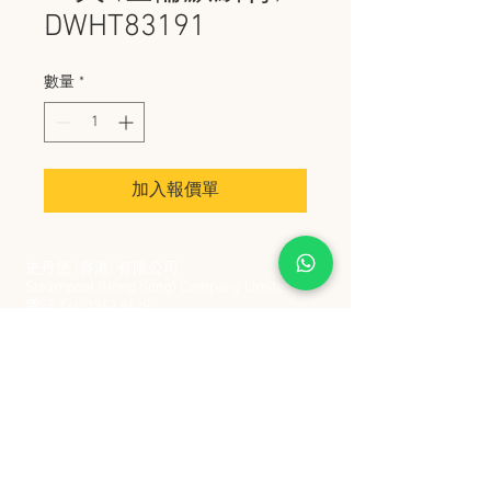
DWHT83191
數量
*
加入報價單
史丹堡 (香港) 有限公司
Steampool (Hong Kong) Company Limited
電話 Tel:
2342 8129
​傳真 Fax:
2342 8449
地址 Address: 九龍觀塘創業街 2 號美亞工業
大廈 5 樓 C 室
Flat 5C, Meyer Industrial Building, 2 Chong Yip
Street, Kwun Tong, Kowloon, Hong Kong