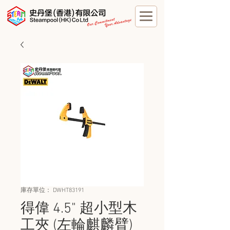
庫存單位： DWHT83191
得偉 4.5" 超小型木
工夾 (左輪麒麟臂)