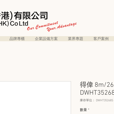
品牌專櫃
企業設備方案
業界專題
客戶案例
得偉 8m/26
DWHT3526
庫存單位： DWHT35268S
數量
*