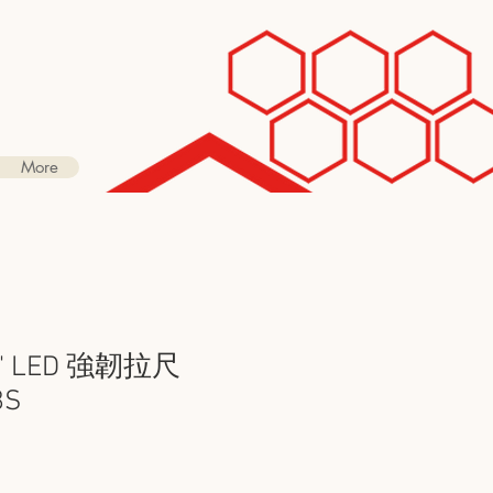
More
' LED 強韌拉尺
8S