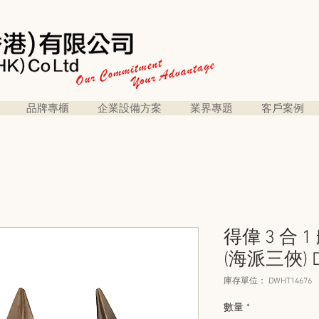
品牌專櫃
企業設備方案
業界專題
客戶案例
得偉 3 合
(海派三俠) D
庫存單位： DWHT14676
數量
*