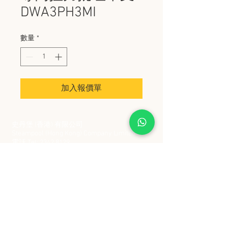
DWA3PH3MI
數量
*
加入報價單
史丹堡 (香港) 有限公司
Steampool (Hong Kong) Company Limited
電話 Tel:
2342 8129
​傳真 Fax:
2342 8449
地址 Address: 九龍觀塘創業街 2 號美亞工業
大廈 5 樓 C 室
Flat 5C, Meyer Industrial Building, 2 Chong Yip
Street, Kwun Tong, Kowloon, Hong Kong