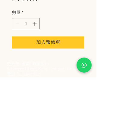
數量
*
加入報價單
史丹堡 (香港) 有限公司
Steampool (Hong Kong) Company Limited
電話 Tel:
2342 8129
​傳真 Fax:
2342 8449
地址 Address: 九龍觀塘創業街 2 號美亞工業
大廈 5 樓 C 室
Flat 5C, Meyer Industrial Building, 2 Chong Yip
Street, Kwun Tong, Kowloon, Hong Kong
接受政府部門及各大型機構採購卡