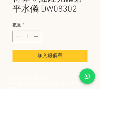
平水儀 DW08302
數量
*
加入報價單
史丹堡 (香港) 有限公司
Steampool (Hong Kong) Company Limited
電話 Tel:
2342 8129
​傳真 Fax:
2342 8449
地址 Address: 九龍觀塘創業街 2 號美亞工業
大廈 5 樓 C 室
Flat 5C, Meyer Industrial Building, 2 Chong Yip
Street, Kwun Tong, Kowloon, Hong Kong