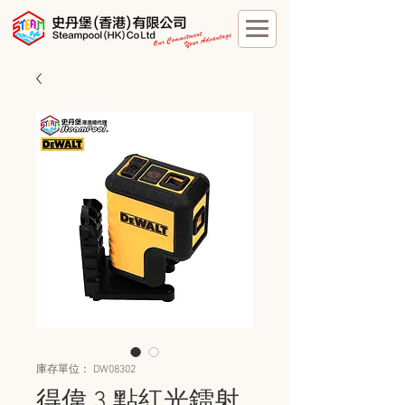
庫存單位： DW08302
得偉 3 點紅光鐳射