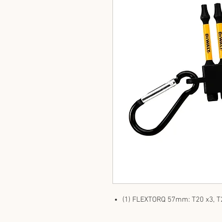
(1) FLEXTORQ 57mm: T20 x3, T2