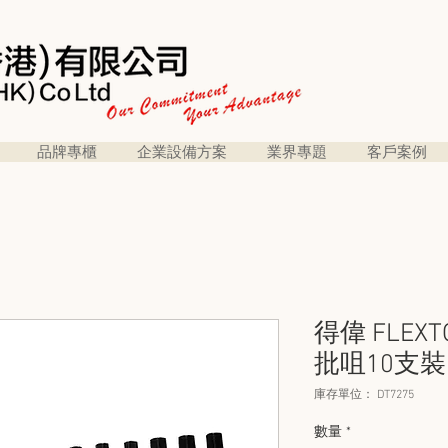
品牌專櫃
企業設備方案
業界專題
客戶案例
得偉 FLEX
批咀10支裝 
庫存單位： DT7275
數量
*