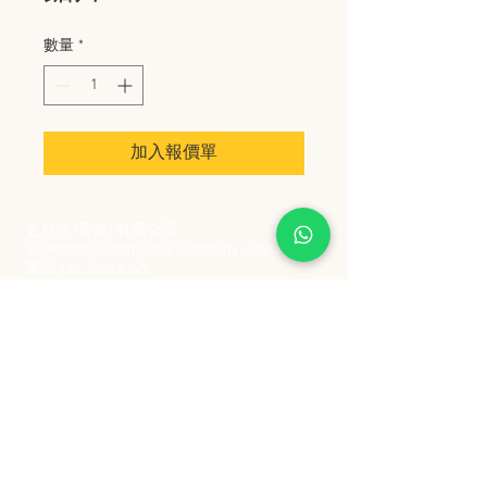
數量
*
加入報價單
史丹堡 (香港) 有限公司
Steampool (Hong Kong) Company Limited
電話 Tel:
2342 8129
​傳真 Fax:
2342 8449
地址 Address: 九龍觀塘創業街 2 號美亞工業
大廈 5 樓 C 室
Flat 5C, Meyer Industrial Building, 2 Chong Yip
Street, Kwun Tong, Kowloon, Hong Kong
接受政府部門及各大型機構採購卡