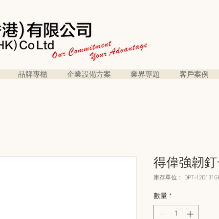
品牌專櫃
企業設備方案
業界專題
客戶案例
得偉強韌釘子 
庫存單位： DPT-12D131G
數量
*