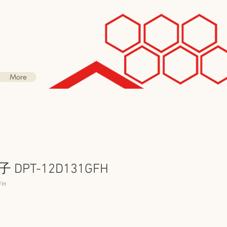
More
DPT-12D131GFH
FH