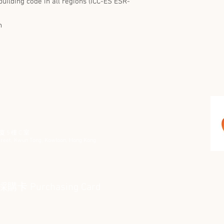
building code in all regions (ICC-ES ESR-
n
 5 樓 C 室
 Street, Kwun Tong, Kowloon, Hong Kong
Purchasing Card