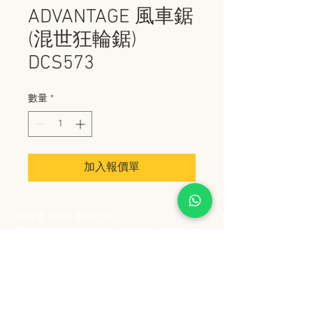
ADVANTAGE 風車鋸
(混世狂輪鋸)
DCS573
數量
*
加入報價單
史丹堡 (香港) 有限公司
Steampool (Hong Kong) Company Limited
電話 Tel:
2342 8129
​傳真 Fax:
2342 8449
地址 Address: 九龍觀塘創業街 2 號美亞工業
大廈 5 樓 C 室
Flat 5C, Meyer Industrial Building, 2 Chong Yip
Street, Kwun Tong, Kowloon, Hong Kong