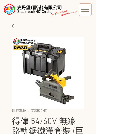
庫存單位： DCS520NT
得偉 54/60V 無線
路軌鋸鐵漢套裝 (巨