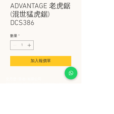
ADVANTAGE 老虎鋸
(混世猛虎鋸)
DCS386
數量
*
加入報價單
史丹堡 (香港) 有限公司
Steampool (Hong Kong) Company Limited
電話 Tel:
2342 8129
​傳真 Fax:
2342 8449
地址 Address: 九龍觀塘創業街 2 號美亞工業
大廈 5 樓 C 室
Flat 5C, Meyer Industrial Building, 2 Chong Yip
Street, Kwun Tong, Kowloon, Hong Kong