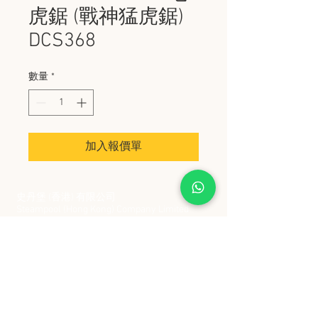
虎鋸 (戰神猛虎鋸)
DCS368
數量
*
加入報價單
史丹堡 (香港) 有限公司
Steampool (Hong Kong) Company Limited
電話 Tel:
2342 8129
​傳真 Fax:
2342 8449
地址 Address: 九龍觀塘創業街 2 號美亞工業
大廈 5 樓 C 室
Flat 5C, Meyer Industrial Building, 2 Chong Yip
Street, Kwun Tong, Kowloon, Hong Kong