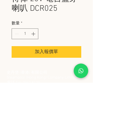
喇叭 DCR025
數量
*
加入報價單
史丹堡 (香港) 有限公司
Steampool (Hong Kong) Company Limited
電話 Tel:
2342 8129
​傳真 Fax:
2342 8449
地址 Address: 九龍觀塘創業街 2 號美亞工業
大廈 5 樓 C 室
Flat 5C, Meyer Industrial Building, 2 Chong Yip
Street, Kwun Tong, Kowloon, Hong Kong