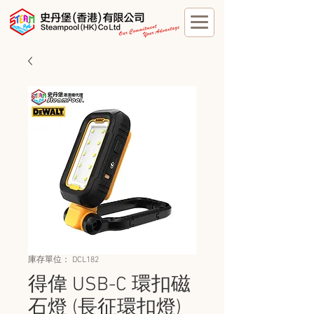
庫存單位： DCL182
得偉 USB-C 環扣磁
石燈 (長征環扣燈)