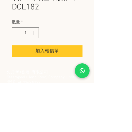
DCL182
數量
*
加入報價單
史丹堡 (香港) 有限公司
Steampool (Hong Kong) Company Limited
電話 Tel:
2342 8129
​傳真 Fax:
2342 8449
地址 Address: 九龍觀塘創業街 2 號美亞工業
大廈 5 樓 C 室
Flat 5C, Meyer Industrial Building, 2 Chong Yip
Street, Kwun Tong, Kowloon, Hong Kong