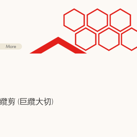
More
電纜剪 (巨纜大切)