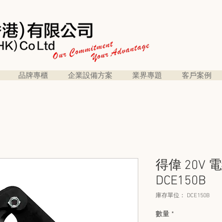
品牌專櫃
企業設備方案
業界專題
客戶案例
得偉 20V 
DCE150B
庫存單位： DCE150B
數量
*