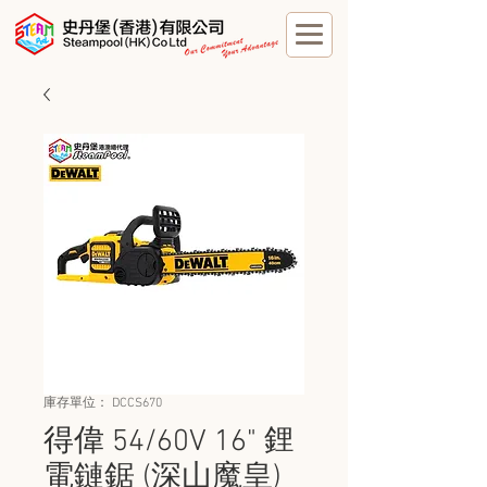
庫存單位： DCCS670
得偉 54/60V 16" 鋰
電鏈鋸 (深山魔皇)