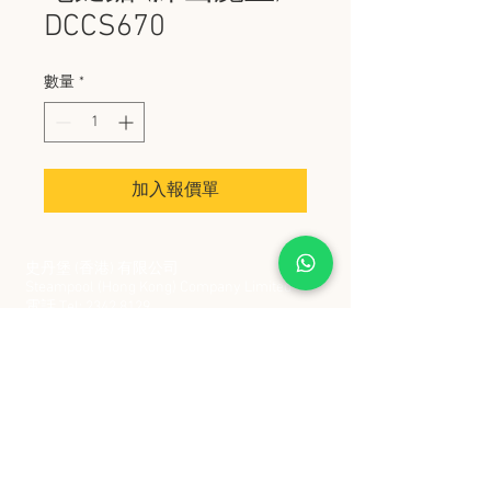
DCCS670
數量
*
加入報價單
史丹堡 (香港) 有限公司
Steampool (Hong Kong) Company Limited
電話 Tel:
2342 8129
​傳真 Fax:
2342 8449
地址 Address: 九龍觀塘創業街 2 號美亞工業
大廈 5 樓 C 室
Flat 5C, Meyer Industrial Building, 2 Chong Yip
Street, Kwun Tong, Kowloon, Hong Kong