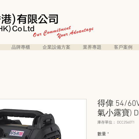
品牌專櫃
企業設備方案
業界專題
客戶案例
得偉 54/6
氣小露寶) DC
庫存單位： DCC2560T1
數量
*