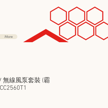
More
0V 無線風泵套裝 (霸
C2560T1