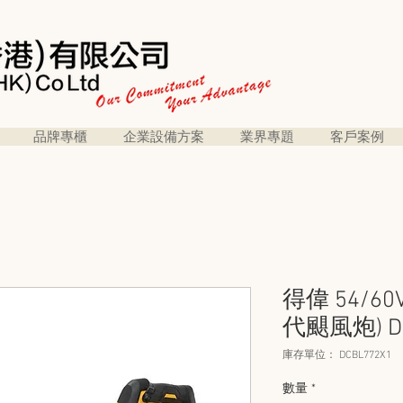
品牌專櫃
企業設備方案
業界專題
客戶案例
得偉 54/6
代颶風炮) DC
庫存單位： DCBL772X1
數量
*