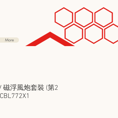
More
0V 磁浮風炮套裝 (第2
BL772X1