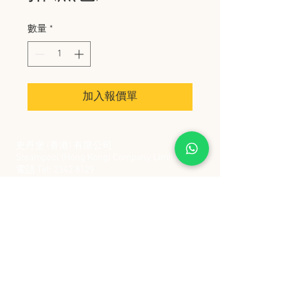
數量
*
加入報價單
史丹堡 (香港) 有限公司
Steampool (Hong Kong) Company Limited
電話 Tel:
2342 8129
​傳真 Fax:
2342 8449
地址 Address: 九龍觀塘創業街 2 號美亞工業
大廈 5 樓 C 室
Flat 5C, Meyer Industrial Building, 2 Chong Yip
Street, Kwun Tong, Kowloon, Hong Kong
接受政府部門及各大型機構採購卡