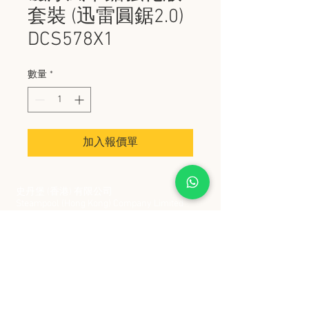
套裝 (迅雷圓鋸2.0)
DCS578X1
數量
*
加入報價單
史丹堡 (香港) 有限公司
Steampool (Hong Kong) Company Limited
電話 Tel:
2342 8129
​傳真 Fax:
2342 8449
地址 Address: 九龍觀塘創業街 2 號美亞工業
大廈 5 樓 C 室
Flat 5C, Meyer Industrial Building, 2 Chong Yip
Street, Kwun Tong, Kowloon, Hong Kong