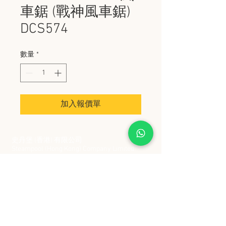
車鋸 (戰神風車鋸)
DCS574
數量
*
加入報價單
史丹堡 (香港) 有限公司
Steampool (Hong Kong) Company Limited
電話 Tel:
2342 8129
​傳真 Fax:
2342 8449
地址 Address: 九龍觀塘創業街 2 號美亞工業
大廈 5 樓 C 室
Flat 5C, Meyer Industrial Building, 2 Chong Yip
Street, Kwun Tong, Kowloon, Hong Kong