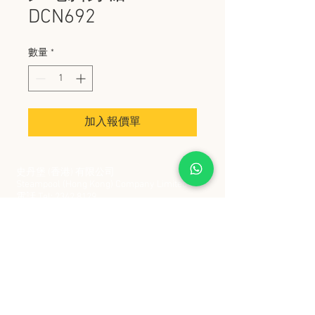
DCN692
數量
*
加入報價單
史丹堡 (香港) 有限公司
Steampool (Hong Kong) Company Limited
電話 Tel:
2342 8129
​傳真 Fax:
2342 8449
地址 Address: 九龍觀塘創業街 2 號美亞工業
大廈 5 樓 C 室
Flat 5C, Meyer Industrial Building, 2 Chong Yip
Street, Kwun Tong, Kowloon, Hong Kong