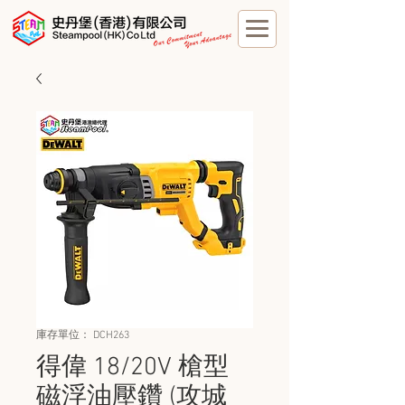
庫存單位： DCH263
得偉 18/20V 槍型
磁浮油壓鑽 (攻城