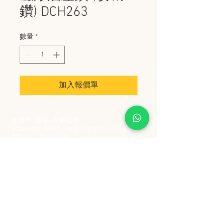
鑽) DCH263
數量
*
加入報價單
史丹堡 (香港) 有限公司
Steampool (Hong Kong) Company Limited
電話 Tel:
2342 8129
​傳真 Fax:
2342 8449
地址 Address: 九龍觀塘創業街 2 號美亞工業
大廈 5 樓 C 室
Flat 5C, Meyer Industrial Building, 2 Chong Yip
Street, Kwun Tong, Kowloon, Hong Kong