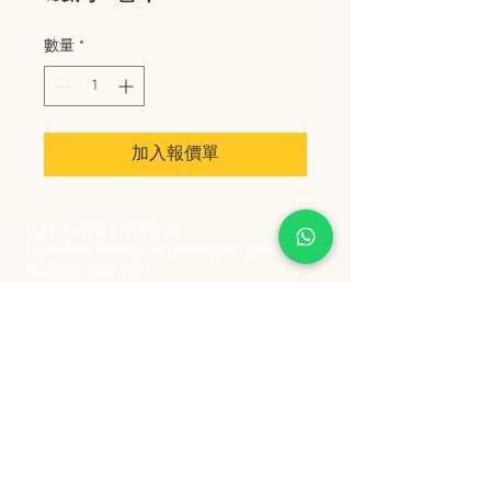
數量
*
加入報價單
史丹堡 (香港) 有限公司
Steampool (Hong Kong) Company Limited
電話 Tel:
2342 8129
​傳真 Fax:
2342 8449
地址 Address: 九龍觀塘創業街 2 號美亞工業
大廈 5 樓 C 室
Flat 5C, Meyer Industrial Building, 2 Chong Yip
Street, Kwun Tong, Kowloon, Hong Kong
接受政府部門及各大型機構採購卡