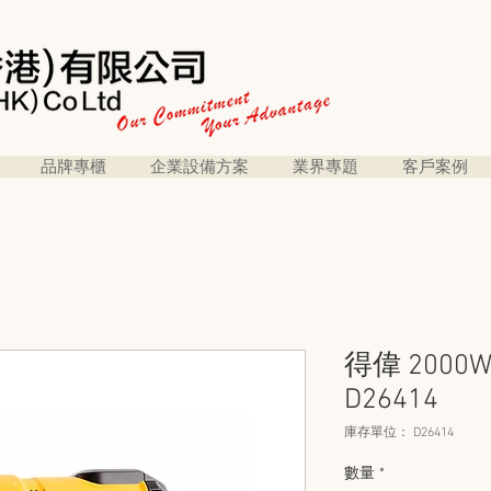
品牌專櫃
企業設備方案
業界專題
客戶案例
得偉 2000W
D26414
庫存單位： D26414
數量
*